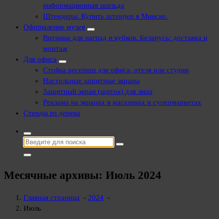
информационная шильда
Штендеры. Купить штендер в Минске.
Оформление музея
Витрина для наград и кубков. Беларусь: доставка и
монтаж
Для офиса
Стойка ресепшн для офиса, отеля или студии
Настольные защитные экраны
Защитный экран (щиток) для лица
Реклама на экранах в магазинах и супермаркетах
Стенды из дерева
Найти:
Месячные архивы: Июль 2024
Главная страница
-
2024
-
Июль