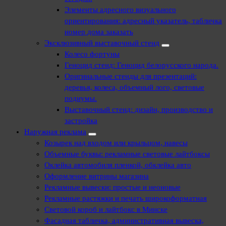
Элементы адресного визуального
ориентирования: адресный указатель, табличка
номер дома заказать
Эксклюзивный выставочный стенд
Колесо фортуны
Геноцид стенд: Геноцид белорусского народа.
Оригинальные стенды для презентаций:
деревья, колеса, объемный лого, световые
подиумы.
Выставочный стенд: дизайн, производство и
застройка
Наружная реклама
Козырек над входом или крыльцом, навесы
Объемные буквы: рекламные световые лайтбоксы
Оклейка автомобиля пленкой, обклейка авто
Оформление витрины магазина
Рекламные вывески: простые и неоновые
Рекламные растяжки и печать широкоформатная
Световой короб и лайтбокс в Минске
Фасадная табличка, административная вывеска,