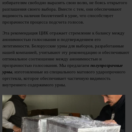
избирателям свободно выразить свою волю, не боясь открытого
разглашения своего выбора. Вместе с тем, они обеспечивают
видимость наличия бюллетеней в урне, что способствует
прозрачности процесса подсчета голосов.
Эта рекомендация ЦИК отражает стремление к балансу между
анонимностью голосования и подтверждением его
легитимности. Белорусские урны для выборов, разработанные
нашей компанией, учитывают эту рекомендацию и обеспечивают
оптимальное соотношение между анонимностью и
прозрачностью голосования. Мы предлагаем
полупрозрачные
урны
, изготовленные из специального матового ударопрочного
оргстекла, которое обеспечивает частичную видимость
внутреннего содержимого урны.