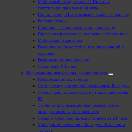
Мобильный стенд тканевый Поп-ап с
текстильной панелью в Минске
Поп-ап стенд. Пластиковые и тканевые панели.
Ролл-ап стенды
L-banner — баннерный стенд, эль-стенд
Прессволл фотостенка, мобильный бренд-волл
Мобильная буклетница
Ресепшен и промостойка для промо акций и
выставок
Рамочные стенды Фолд-ап
Стенд паук X-banner
Информационные стенды, разновидности
Информационные стенды
Стенд с государственной символикой Беларуси
Стенды для детского сада и стенды для школы
РБ
Табличка информационная: режим работы,
номер, пожарная, безопасности
Стенд Уголок покупателя в Минске за 24 часа
Урна для голосования в Беларуси. В наличии
сегодня.