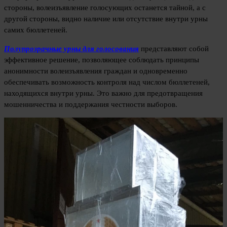
стороны, волеизъявление голосующих останется тайной, а с
другой стороны, видно наличие или отсутствие внутри урны
самих бюллетеней.
Полупрозрачные урны для голосования
представляют собой
эффективное решение, позволяющее соблюдать принципы
анонимности волеизъявления граждан и одновременно
обеспечивать возможность контроля над числом бюллетеней,
находящихся внутри урны. Это важно для предотвращения
мошенничества и поддержания честности выборов.